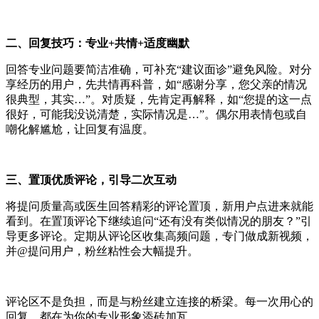
二、回复技巧：专业
+
共情
+
适度幽默
回答专业问题要简洁准确，可补充“建议面诊”避免风险。对分
享经历的用户，先共情再科普，如“感谢分享，您父亲的情况
很典型，其实…”。对质疑，先肯定再解释，如“您提的这一点
很好，可能我没说清楚，实际情况是…”。偶尔用表情包或自
嘲化解尴尬，让回复有温度。
三、置顶优质评论，引导二次互动
将提问质量高或医生回答精彩的评论置顶，新用户点进来就能
看到。在置顶评论下继续追问“还有没有类似情况的朋友？”引
导更多评论。定期从评论区收集高频问题，专门做成新视频，
并
@
提问用户，粉丝粘性会大幅提升。
评论区不是负担，而是与粉丝建立连接的桥梁。每一次用心的
回复，都在为你的专业形象添砖加瓦。