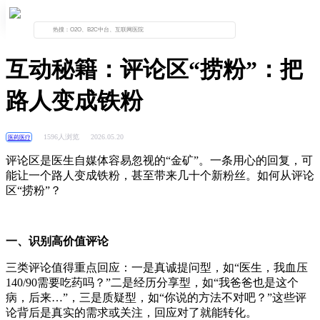
首页
资讯列表
正文
互动秘籍：评论区“捞粉”：把
路人变成铁粉
1596人浏览
2026.05.20
医药医疗
评论区是医生自媒体容易忽视的“金矿”。一条用心的回复，可
能让一个路人变成铁粉，甚至带来几十个新粉丝。如何从评论
区“捞粉”？
一、识别高价值评论
三类评论值得重点回应：一是真诚提问型，如“医生，我血压
140/90
需要吃药吗？
”
二是经历分享型，如
“
我爸爸也是这个
病，后来
…”
，三是质疑型，如
“
你说的方法不对吧？
”
这些评
论背后是真实的需求或关注，回应对了就能转化。