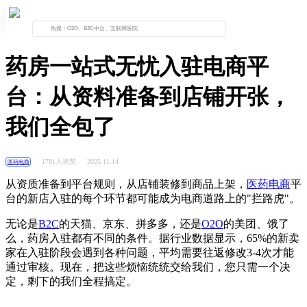
首页
资讯列表
正文
药房一站式无忧入驻电商平
台：从资料准备到店铺开张，
我们全包了
1781人浏览
2025.11.14
医药电商
从资质准备到平台规则，从店铺装修到商品上架，
医药电商
平
台的新店入驻的每个环节都可能成为电商道路上的
"
拦路虎
"
。
无论是
B2C
的天猫、京东、拼多多，还是
O2O
的美团、饿了
么，药房入驻都有不同的条件。据行业数据显示，
65%
的新卖
家在入驻阶段会遇到各种问题，平均需要往返修改
3-4
次才能
通过审核。现在，把这些烦恼统统交给我们，您只需一个决
定，剩下的我们全程搞定。