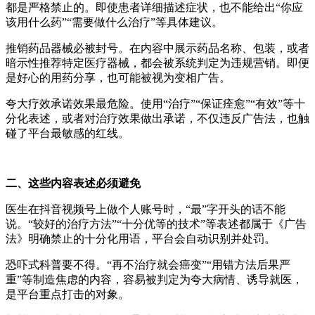
都是严格禁止的。即使患者详细描述症状，也不能给出“你应
该用什么药
”
“需要做什么治疗
”
等具体建议。
推销药品器械必被封号。在内容中展示药品名称、包装，或者
暗示性推荐特定医疗器械，都会被系统判定为违规营销。即便
是好心的用药分享，也可能被视为变相广告。
夸大疗效承诺效果最危险。使用
“
治疗
”
“保证痊愈
”
“有效”等十
分化表述，或者对治疗效果做出承诺，不仅违反广告法，也触
碰了平台最敏感的红线。
二、这些内容表述必须避免
医生在抖音视频号上做个人账号时，
“
最
”
字开头的话不能
说。“较好的治疗方法
”“
十分优等的技术
”
等表述都属于《广告
法》明确禁止的十分化用语，平台会自动识别并处罚。
恐吓式科普要不得。“再不治疗就会癌变
”“
用错方法后果严
重
”
等制造焦虑的内容，容易被判定为夸大病情、诱导就医，
是平台重点打击的对象。