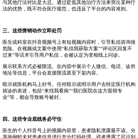
与其他疗法对比是大忌。通过贬低其他治疗方法来突出某种疗
法的优势，既不符合医疗规范，也违反了平台的内容准则。
三、这些营销动作立即处罚
医生或科室在抖音视频号上有短视频内容时，引导私信咨询很
危险。在视频或文案中使用“私信我获取方案
”“
评论区回复不
过来
”
等话术引导用户私信，会被认定为变相线上问诊。
展示联系方式必被限流。在内容中展示个人微信、电话、诊所
地址等信息，平台会直接限流甚至下架内容。
暗示就医机构马上封号。任何暗示或明示用户去特定医疗机构
就诊的表述，包括“来找我看病
”“
我们医院在这方面很专
业
”
等，都会导致账号被封。
四、这些专业底线务必守住
医生的个人抖音号上的视频内容里，患者隐私泄露最不该。分
享病例时未对患者信息进行充分打码处理，或者透露了可识别