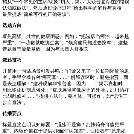
构从“一个常见的主诉
/
现象
”
切入，揭示
“
大众普遍存在的错误
认知或做法
”
，然后通过诊疗过程
“
给出科学的解释与真相
”
，
最后提炼
“
简单可行的正确建议
”
。
选题方向
聚焦高频、共性的健康困惑。例如：“把湿疹当癣治，越来越
严重”、“一咳嗽就吃抗生素”、“颈肩痛只知道去按摩”。这些
选题自带流量基础，因为与大量人群相关。
叙述技巧
开篇用一句话场景引发共鸣：“门诊又来了一位长期湿疹的患
者，手里拿着各种‘癣药膏’……” 解释误区时，避免指责，而
是表达理解：
“
这种误解非常普遍，因为
……”
揭示真相时，
用比喻让机制通俗化：
“
皮肤屏障就像房子的外墙，乱用药好
比胡乱修补
……”
提供方法时，要具体、可操作，如
“
记住三
步自查法
”
。
传播要点
标题直接点明认知颠覆：“湿疹不是癣！乱抹药膏可能更严
重”。内容价值在于提供明确的“认知差”，让读者有“原来如