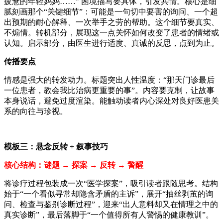
疲惫的年轻妈妈……” 困境描写要具体，引发共情。核心是细
腻刻画那个
“
关键细节
”
：可能是一句切中要害的询问、一个超
出预期的耐心解释、一次举手之劳的帮助。这个细节要真实、
不煽情。转机部分，展现这一点关怀如何改变了患者的情绪或
认知。启示部分，由医生进行适度、真诚的反思，点到为止。
传播要点
情感是强大的转发动力。标题突出人性温度：“那天门诊最后
一位患者，教会我比治病更重要的事”。内容要克制，让故事
本身说话，避免过度渲染。能触动读者内心深处对良好医患关
系的向往与珍视。
模板三：悬念反转
+
叙事技巧
核心结构：谜题
→
探案
→
反转
→
警醒
将诊疗过程包装成一次“医学探案”，吸引读者跟随思考。结构
始于“一个看似寻常却隐含矛盾的主诉”，展开“抽丝剥茧的询
问、检查与鉴别诊断过程”，迎来“出人意料却又在情理之中的
真实诊断”，最后落脚于“一个值得所有人警惕的健康教训”。