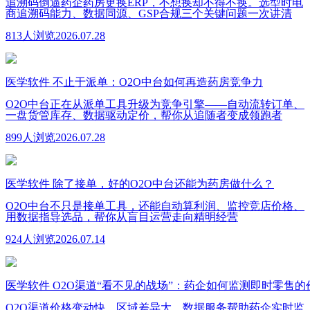
追溯码倒逼药企药房更换ERP，不想换却不得不换。选型时电
商追溯码能力、数据同源、GSP合规三个关键问题一次讲清
813人浏览
2026.07.28
医学软件
不止于派单：O2O中台如何再造药房竞争力
O2O中台正在从派单工具升级为竞争引擎——自动流转订单、
一盘货管库存、数据驱动定价，帮你从追随者变成领跑者
899人浏览
2026.07.28
医学软件
除了接单，好的O2O中台还能为药房做什么？
O2O中台不只是接单工具，还能自动算利润、监控竞店价格、
用数据指导选品，帮你从盲目运营走向精明经营
924人浏览
2026.07.14
医学软件
O2O渠道“看不见的战场”：药企如何监测即时零售
O2O渠道价格变动快、区域差异大，数据服务帮助药企实时监