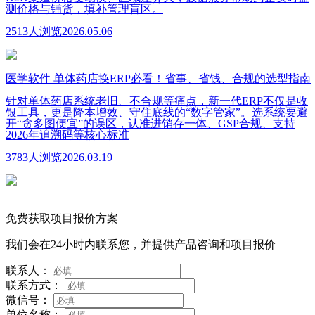
测价格与铺货，填补管理盲区。
2513人浏览
2026.05.06
医学软件
单体药店换ERP必看！省事、省钱、合规的选型指南
针对单体药店系统老旧、不合规等痛点，新一代ERP不仅是收
银工具，更是降本增效、守住底线的“数字管家”。选系统要避
开“贪多图便宜”的误区，认准进销存一体、GSP合规、支持
2026年追溯码等核心标准
3783人浏览
2026.03.19
免费获取项目报价方案
我们会在24小时内联系您，并提供产品咨询和项目报价
联系人：
联系方式：
微信号：
单位名称：