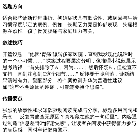
选题方向
适合那些诊断过程曲折、初始症状具有欺骗性、或病因与生活
习惯深度绑定的病例。例如：长期乏力竟是抑郁表现；头痛根
源在颈椎；孩子反复腹痛与家庭压力有关。
叙述技巧
开篇设悬：“他因‘胃痛’辗转多家医院，直到我发现他说话时
的一个小习惯……” 探案过程要层次分明，像推理小说般展示
思考路径：
“
首先排除了
A
，因为
……
；然后怀疑
B
，但检查不
支持；直到注意到
C
这个细节
……”
反转要干脆利落，诊断结
果清晰有力。警醒部分，将个案教训升华为普适性建议，
如
“
这些不明原因的疼痛，可能需要换个思路
”
。
传播要点
强烈的故事性和求知欲驱动阅读完成与分享。标题多用问句和
悬念：“反复胃痛查无原因？真相藏在他的一句话里”。内容通
过制造“信息差”和“解谜快感”，让读者在阅读中获得智力参与
的满足感，同时牢记健康警示。