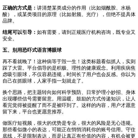
正确的方式是：
讲清楚某类成分的作用（比如烟酰胺、水杨
酸），或某类项目的原理（比如射频、光疗），但绝不提具体
品牌。
结尾可以引导：
如有需要，请到正规医疗机构咨询，既专业又
安全。
五、别用恐吓式语言博眼球
再不看就晚了！这种病等于毁一生！这类标题看似抓人，实则
踩了大雷。平台倡导的是积极、理性的健康观念。利用疾病焦
虑吸引眼球，不仅容易违规，时间长了用户也会反感。你以为
自己在抓眼球，人家手指一划就走了。
换个思路，把主题转向如何科学预防、日常护理小妙招、身体
出现哪些信号需要留意。用温暖、鼓励的方式传递知识，让人
看完觉得被提醒了而不是被吓到了。这样的内容，用户才愿意
留下来，平台也更愿意推荐。
做医疗短视频，很大的优势是专业，很大的风险是无心违规。
那些看似微小的表达，可能正在悄悄消耗你的账号信用。守住
底线，不是限制表达，而是让真正有价值的内容，有机会被更