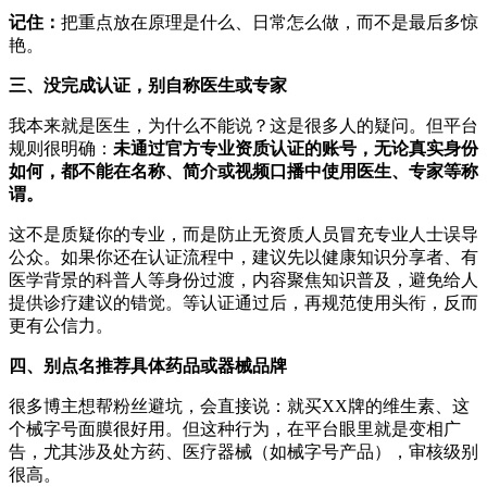
记住：
把重点放在原理是什么、日常怎么做，而不是最后多惊
艳。
三、没完成认证，别自称医生或专家
我本来就是医生，为什么不能说？这是很多人的疑问。但平台
规则很明确：
未通过官方专业资质认证的账号，无论真实身份
如何，都不能在名称、简介或视频口播中使用医生、专家等称
谓。
这不是质疑你的专业，而是防止无资质人员冒充专业人士误导
公众。如果你还在认证流程中，建议先以健康知识分享者、有
医学背景的科普人等身份过渡，内容聚焦知识普及，避免给人
提供诊疗建议的错觉。等认证通过后，再规范使用头衔，反而
更有公信力。
四、别点名推荐具体药品或器械品牌
很多博主想帮粉丝避坑，会直接说：就买XX牌的维生素、这
个械字号面膜很好用。但这种行为，在平台眼里就是变相广
告，尤其涉及处方药、医疗器械（如械字号产品），审核级别
很高。