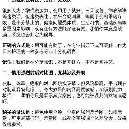
很多人为了增强说服力，会用用了就好、三天改善、彻底解决
等这类话。但这类表述，在平台规则里，等同于变相承诺疗
效，是十分禁止的。健康问题受体质、生活习惯、基础疾病等
多重因素影响，没有任何方法能保证有效。哪怕你本意是鼓
励，系统也会判定为误导。
正确的方式是：
用可能有助于，在专业指导下或可缓解，作为
日常护理的一种参考等非十分化语言。
记住：
我们是在分享知识，不是开处方，更不是卖神药。
二、慎用强烈前后对比图，尤其涉及外貌
皮肤、体重、疤痕的对比图确实吸睛，但风险极高。平台现在
对制造容貌焦虑、、夸大效果的内容高度敏感，AI识别能力
极强——哪怕你只是展示真实案例，也可能被误判为营销或恐
吓。
稳妥的做法是：
避免使用全脸、全身的强烈反差图；如需示
意，可用局部打码、示意图，或配文字强调个体差异大，效果
仅供参考。