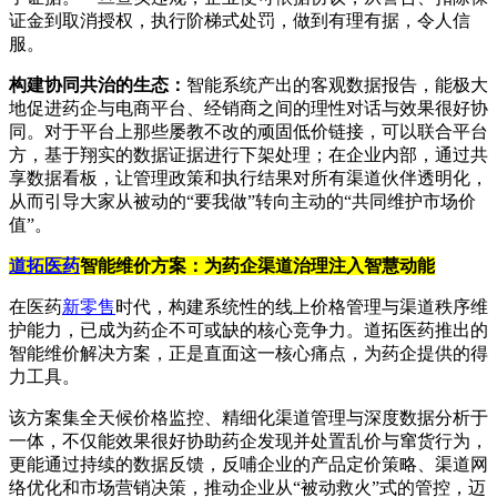
证金到取消授权，执行阶梯式处罚，做到有理有据，令人信
服。
构建协同共治的生态：
智能系统产出的客观数据报告，能极大
地促进药企与电商平台、经销商之间的理性对话与效果很好协
同。对于平台上那些屡教不改的顽固低价链接，可以联合平台
方，基于翔实的数据证据进行下架处理；在企业内部，通过共
享数据看板，让管理政策和执行结果对所有渠道伙伴透明化，
从而引导大家从被动的“要我做”转向主动的“共同维护市场价
值”。
道拓医药
智能维价方案：为药企渠道治理注入智慧动能
在医药
新零售
时代，构建系统性的线上价格管理与渠道秩序维
护能力，已成为药企不可或缺的核心竞争力。道拓医药推出的
智能维价解决方案，正是直面这一核心痛点，为药企提供的得
力工具。
该方案集全天候价格监控、精细化渠道管理与深度数据分析于
一体，不仅能效果很好协助药企发现并处置乱价与窜货行为，
更能通过持续的数据反馈，反哺企业的产品定价策略、渠道网
络优化和市场营销决策，推动企业从“被动救火”式的管控，迈