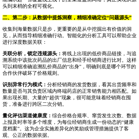
头到末梢的全程可视化。
二、第二步：从数据中提炼洞察，精细准确定位“问题源头”
收集到海量数据只是步，更重要的是从中挖掘出有价值的洞
见，从而指导精细准确行动。智能化的分析工具可以帮助企业
进行深度数据关联：
关联分析，锁定违规源头：
将线上出现的低价商品链接，与追
溯系统中该批次药品的出厂信息和经手经销商进行比对。这样
可以精细准确追溯乱价商品的“出身”，明确到底是哪个环节的
合作伙伴破坏了价格规则。
识别异常行为模式：
分析经销商的发货数据，看其出货频率和
数量是否与其负责区域内终端药店的正常销售能力相匹配。如
果出现长期、大量的“超供”现象，很可能意味着经销商在囤
货，准备进行跨区二次分销。
量化评估渠道健康度：
综合价格合规率、窜货发生次数、数据
上报及时率等多个维度，为每位经销商生成一份动态的“健康
度档案”。这为企业实施差异化的奖励或管理措施提供了客
观、公正的数据依据。