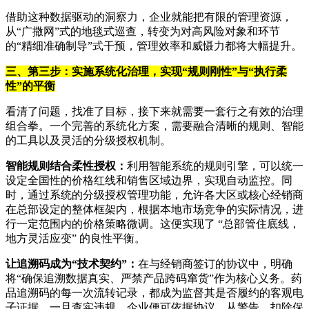
借助这种数据驱动的洞察力，企业就能把有限的管理资源，
从“广撒网”式的地毯式巡查，转变为对高风险对象和环节
的“精细准确制导”式干预，管理效率和威慑力都将大幅提升。
三、第三步：实施系统化治理，实现“规则刚性”与“执行柔
性”的平衡
看清了问题，找准了目标，接下来就需要一套行之有效的治理
组合拳。一个完善的系统化方案，需要融合清晰的规则、智能
的工具以及灵活的分级授权机制。
智能规则结合柔性授权：
利用智能系统的规则引擎，可以统一
设定全国性的价格红线和销售区域边界，实现自动监控。同
时，通过系统的分级授权管理功能，允许各大区或核心经销商
在总部设定的整体框架内，根据本地市场竞争的实际情况，进
行一定范围内的价格策略微调。这便实现了 “总部管住底线，
地方灵活应变” 的良性平衡。
让追溯码成为“技术契约”：
在与经销商签订的协议中，明确
将“确保追溯数据真实、严禁产品跨码窜货”作为核心义务。药
品追溯码的每一次流转记录，都成为监督其是否履约的客观电
子证据。一旦查实违规，企业便可依据协议，从警告、扣除保