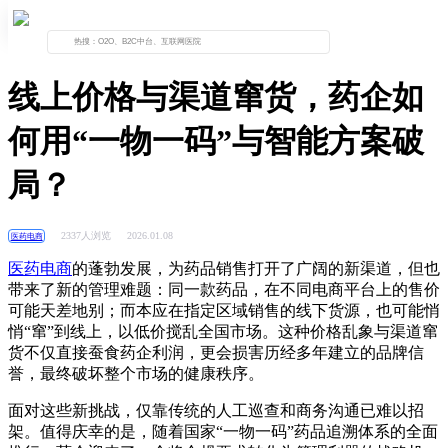
首页
资讯列表
正文
线上价格与渠道窜货，药企如
何用“一物一码”与智能方案破
局？
2337人浏览
2026.01.08
医药电商
医药电商
的蓬勃发展，为药品销售打开了广阔的新渠道，但也
带来了新的管理难题：同一款药品，在不同电商平台上的售价
可能天差地别；而本应在指定区域销售的线下货源，也可能悄
悄“窜”到线上，以低价搅乱全国市场。这种价格乱象与渠道窜
货不仅直接蚕食药企利润，更会损害历经多年建立的品牌信
誉，最终破坏整个市场的健康秩序。
面对这些新挑战，仅靠传统的人工巡查和商务沟通已难以招
架。值得庆幸的是，随着国家“一物一码”药品追溯体系的全面