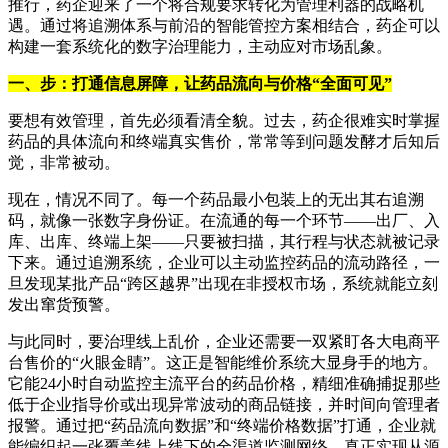
推行，药企迎来了一个将合规要求转化为管理利器的战略机
遇。通过将追溯体系与前沿的智能管控方案相结合，药企可以
构建一套系统化的数字治理能力，主动应对市场乱象。
一、步：打通信息屏障，让药品流向与价格“全面可见”
要想有效管理，首先必须看清全貌。过去，药企很难实时掌握
药品的具体流向和终端真实售价，常常等到问题发酵才后知后
觉，非常被动。
现在，情况不同了。每一个药品最小包装上的无出其右追溯
码，就像一张数字身份证。在流通的每一个环节——出厂、入
库、出库、终端上架——只要被扫描，其行程与状态就被记录
下来。通过追溯系统，企业可以主动监控药品的流动路径，一
旦发现某批产品“跨区越界”出现在非授权市场，系统就能立刻
发出窜货预警。
与此同时，要治理线上乱价，企业还需要一双紧盯各大电商平
台售价的“火眼金睛”。这正是智能维价系统大显身手的地方。
它能24小时自动监控主流平台的药品价格，精细准确捕捉那些
低于企业指导价或出现异常波动的商品链接，并时间向管理者
报警。通过把“药品流向数据”和“终端价格数据”打通，企业就
能编织起一张覆盖线上线下的全渠道监测网络，真正实现从源