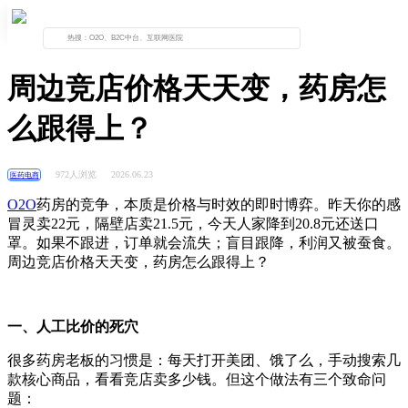
首页
资讯列表
正文
周边竞店价格天天变，药房怎
么跟得上？
972人浏览
2026.06.23
医药电商
O2O
药房的竞争，本质是价格与时效的即时博弈。昨天你的感
冒灵卖
22
元，隔壁店卖
21.5
元，今天人家降到
20.8
元还送口
罩。如果不跟进，订单就会流失；盲目跟降，利润又被蚕食。
周边竞店价格天天变，药房怎么跟得上？
一、人工比价的死穴
很多药房老板的习惯是：每天打开美团、饿了么，手动搜索几
款核心商品，看看竞店卖多少钱。但这个做法有三个致命问
题：