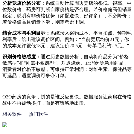
分析竞店价格分布：
系统自动计算周边竞店的很低、很高、中
位数价格，药房可判断自家价格是否合理。若价格偏高但销量
稳定，说明有非价格优势（如配送快、好评多），不必降价；
若价格偏高且销量下滑，则需考虑下调。
结合成本与毛利目标：
系统录入采购成本、平台扣点、预期毛
利率后，给出建议调价区间。例如：“当前竞店均价
21
元，你
的成本允许很低
18
元，建议定价
20.5
元，每单毛利约
2.5
元。
”
识别价格敏感度：
通过历史数据分析，自动将商品分为“价格
敏感型”和“刚需不敏感型”。对退烧药、止泻药等急用商品，
消费者对价格不敏感，可维持正常利润；对维生素、保健品等
可选品，适度调价可争夺订单。
O2O
药房的竞争，拼的是谁反应更快。数据服务让药房在价格
战中不再被动挨打，而是有策略地出击。
相关软件
热门软件