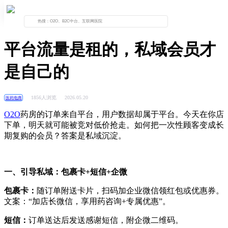
首页
资讯列表
正文
平台流量是租的，私域会员才
是自己的
1856人浏览
2026.05.20
医药电商
O2O
药房的订单来自平台，用户数据却属于平台。今天在你店
下单，明天就可能被竞对低价抢走。如何把一次性顾客变成长
期复购的会员？答案是私域沉淀。
一、引导私域：包裹卡
+
短信
+
企微
包裹卡：
随订单附送卡片，扫码加企业微信领红包或优惠券。
文案：“加店长微信，享用药咨询
+
专属优惠
”
。
短信：
订单送达后发送感谢短信，附企微二维码。