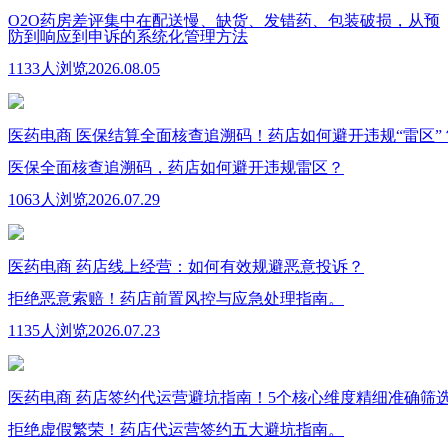
O2O药房差评集中在配送慢、缺货、发错药、包装破损，从预
防到响应到申诉的系统化管理方法
1133人浏览
2026.08.05
医药电商
医保结算全面核查追溯码！药店如何避开违规“雷区”
医保全面核查追溯码，药店如何避开违规雷区？
1063人浏览
2026.07.29
医药电商
药店线上经营：如何有效规避恶意投诉？
拒绝恶意索赔！药店前置风控与应急处理指南。
1135人浏览
2026.07.23
医药电商
药店签约代运营避坑指南！5个核心维度精细准确筛
拒绝虚假繁荣！药店代运营签约五大避坑指南。