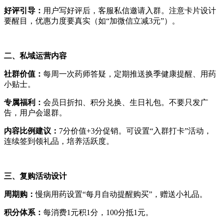
好评引导：
用户写好评后，客服私信邀请入群。注意卡片设计
要醒目，优惠力度要真实（如
“
加微信立减
3
元
”
）。
二、私域运营内容
社群价值：
每周一次药师答疑，定期推送换季健康提醒、用药
小贴士。
专属福利：
会员日折扣、积分兑换、生日礼包。不要只发广
告，用户会退群。
内容比例建议：
7
分价值
+3
分促销。可设置
“
入群打卡
”
活动，
连续签到领礼品，培养活跃度。
三、复购活动设计
周期购：
慢病用药设置“每月自动提醒购买”，赠送小礼品。
积分体系：
每消费
1
元积
1
分，
100
分抵
1
元。